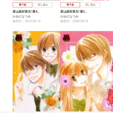
電子版
試し読み
電子版
試し読み
君は絶対君主! 第4…
君は絶対君主! 第3…
かねだなつみ
かねだなつみ
発売日：2010.05.14
発売日：2009.09.16