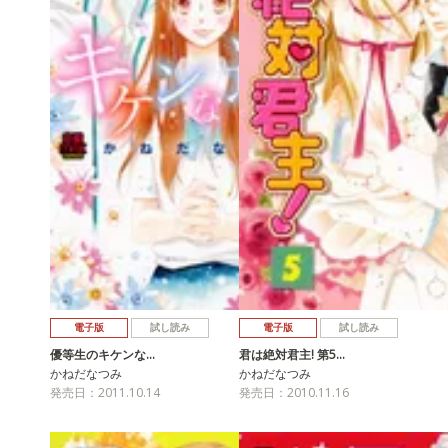
電子版
試し読み
電子版
試し読み
優等生のキケンな…
君は絶対君主! 第5…
かねだなつみ
かねだなつみ
発売日：2011.10.14
発売日：2010.11.16