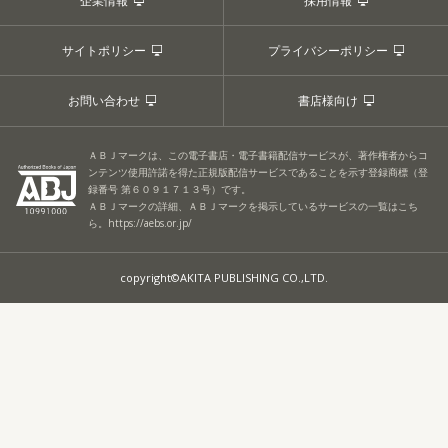
企業情報
採用情報
サイトポリシー
プライバシーポリシー
お問い合わせ
書店様向け
ＡＢＪマークは、この電子書店・電子書籍配信サービスが、著作権者からコ
ンテンツ使用許諾を得た正規版配信サービスであることを示す登録商標（登
録番号 第６０９１７１３号）です。
ＡＢＪマークの詳細、ＡＢＪマークを掲示しているサービスの一覧はこち
ら。
https://aebs.or.jp/
copyright©AKITA PUBLISHING CO.,LTD.