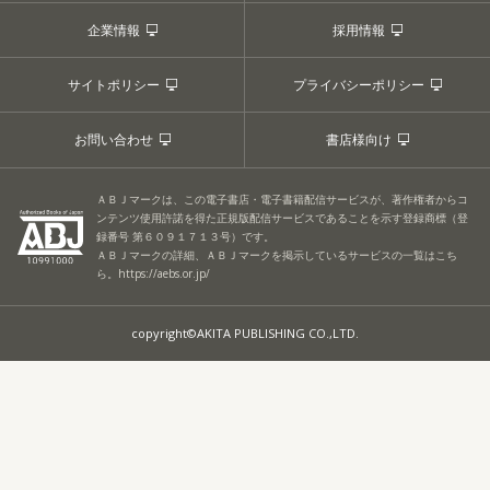
企業情報
採用情報
サイトポリシー
プライバシーポリシー
お問い合わせ
書店様向け
ＡＢＪマークは、この電子書店・電子書籍配信サービスが、著作権者からコ
ンテンツ使用許諾を得た正規版配信サービスであることを示す登録商標（登
録番号 第６０９１７１３号）です。
ＡＢＪマークの詳細、ＡＢＪマークを掲示しているサービスの一覧はこち
ら。
https://aebs.or.jp/
copyright©AKITA PUBLISHING CO.,LTD.