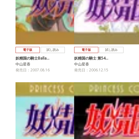
電子版
試し読み
電子版
試し読み
妖精国の騎士Balla…
妖精国の騎士 第54…
中山星香
中山星香
発売日：2007.08.16
発売日：2006.12.15