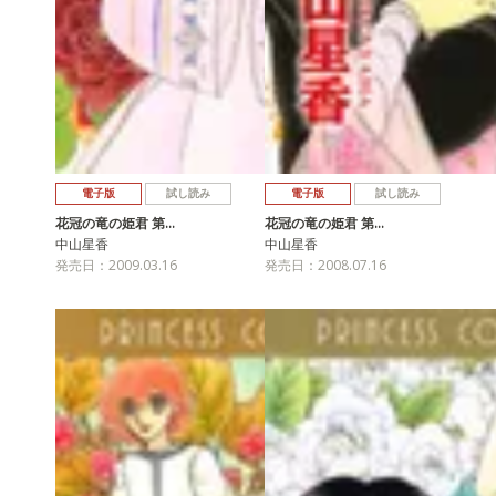
電子版
試し読み
電子版
試し読み
花冠の竜の姫君 第…
花冠の竜の姫君 第…
中山星香
中山星香
発売日：2009.03.16
発売日：2008.07.16