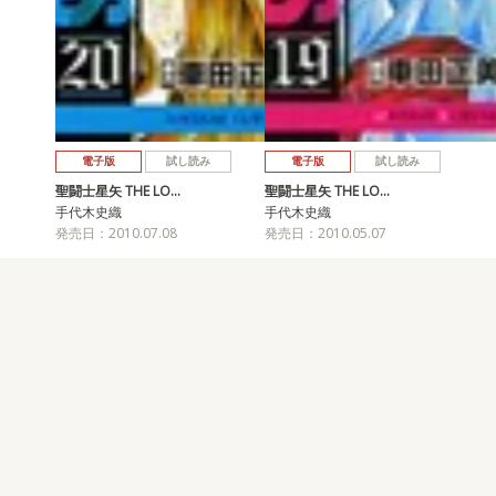
電子版
試し読み
電子版
試し読み
聖闘士星矢 THE LO…
聖闘士星矢 THE LO…
手代木史織
手代木史織
発売日：2010.07.08
発売日：2010.05.07