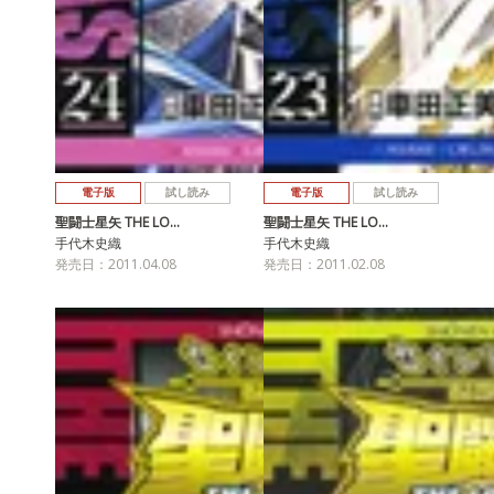
電子版
試し読み
電子版
試し読み
聖闘士星矢 THE LO…
聖闘士星矢 THE LO…
手代木史織
手代木史織
発売日：2011.04.08
発売日：2011.02.08