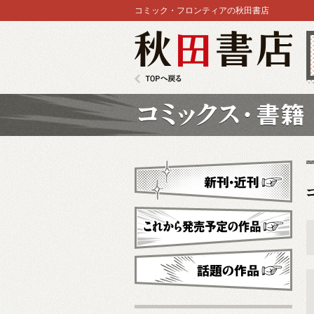
コミック・フロンティアの秋田書店
秋田書店
TOPへ戻る
コミックス
新刊・近刊
これから発売予定
話題の作品