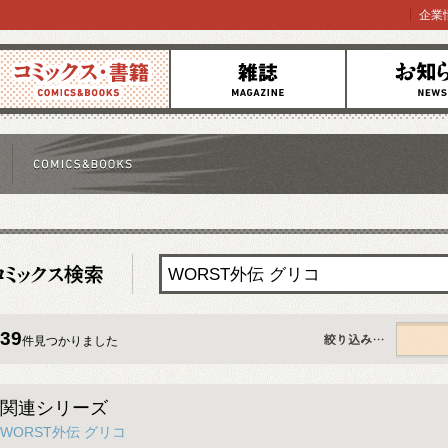
企業
コミックス
雑誌
お知らせ
39
件見つかりました
すべて
関連シリーズ
WORST外伝 グリコ