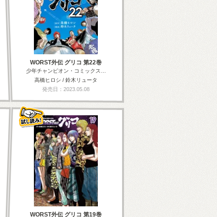
WORST外伝 グリコ 第22巻
少年チャンピオン・コミックス…
高橋ヒロシ / 鈴木リュータ
発売日：2023.05.08
WORST外伝 グリコ 第19巻