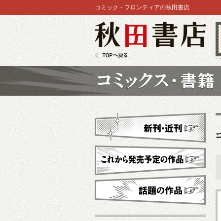
コミック・フロンティアの秋田書店
秋田書店
TOPへ戻る
コミックス
新刊・近刊
これから発売予定
話題の作品