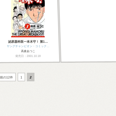
泌尿器科医一本木守！ 第1…
ヤングチャンピオン・コミック…
高倉あつこ
発売日：2001.10.18
前の12件
1
2