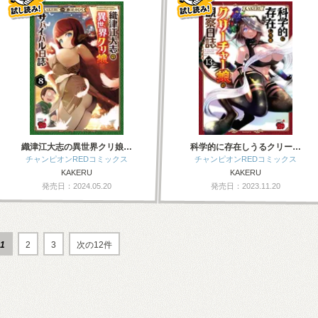
織津江大志の異世界クリ娘…
科学的に存在しうるクリー…
チャンピオンREDコミックス
チャンピオンREDコミックス
KAKERU
KAKERU
発売日：2024.05.20
発売日：2023.11.20
1
2
3
次の12件