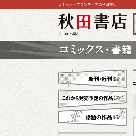
コミック・フロンティアの秋田書店
秋田書店
TOPへ戻る
コミックス
新刊・近刊
これから発売予定
話題の作品