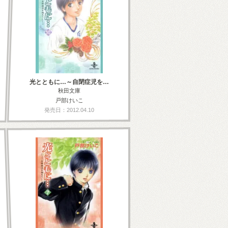
光とともに…～自閉症児を…
秋田文庫
戸部けいこ
発売日：2012.04.10