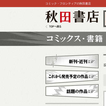
コミック・フロンティアの秋田書店
秋田書店
TOPへ戻る
コミックス
新刊・近刊
これから発売予定
話題の作品