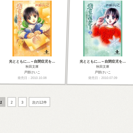
光とともに…～自閉症児を…
光とともに…～自閉症児を…
秋田文庫
秋田文庫
戸部けいこ
戸部けいこ
発売日：2010.10.08
発売日：2010.07.09
1
2
3
次の12件