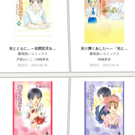
光とともに…～自閉症児を…
光り輝くあしたへ～「光と…
書籍扱いコミックス
書籍扱いコミックス
戸部けいこ / 河崎芽衣
河崎芽衣
発売日：2016.06.16
発売日：2012.04.16