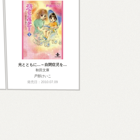
光とともに…～自閉症児を…
秋田文庫
戸部けいこ
発売日：2010.07.09