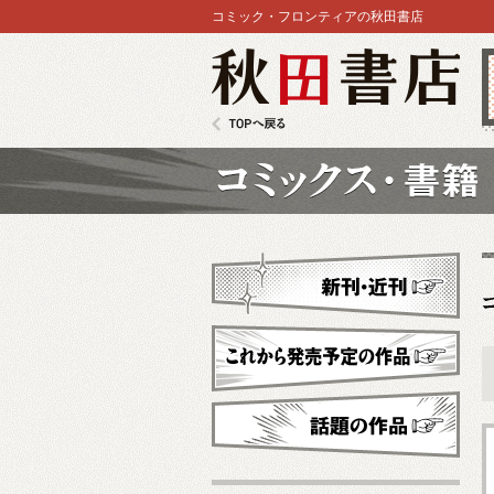
コミック・フロンティアの秋田書店
秋田書店
TOPへ戻る
コミックス
新刊・近刊
これから発売予定
話題の作品