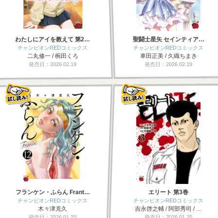
わたしにアイを教えて 第2…
聖闘士星矢 セインティア…
チャンピオンREDコミックス
チャンピオンREDコミックス
二丸修一 / 椀田くろ
車田正美 / 久織ちまき
発売日：2026.02.19
発売日：2026.02.19
フランケン・ふらん Frant…
エリート 第3巻
チャンピオンREDコミックス
チャンピオンREDコミックス
木々津克久
吉永啓之輔 / 阿部秀司 / …
発売日：2026.01.20
発売日：2026.01.20