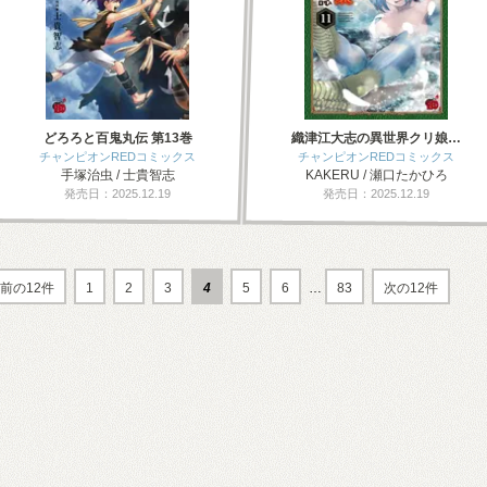
どろろと百鬼丸伝 第13巻
織津江大志の異世界クリ娘…
チャンピオンREDコミックス
チャンピオンREDコミックス
手塚治虫 / 士貴智志
KAKERU / 瀬口たかひろ
発売日：2025.12.19
発売日：2025.12.19
前の12件
1
2
3
4
5
6
…
83
次の12件