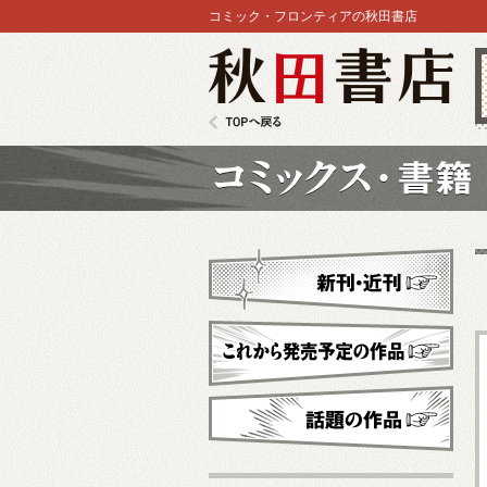
コミック・フロンティアの秋田書店
秋田書店
TOPへ戻る
コミックス
新刊・近刊
これから発売予定
話題の作品