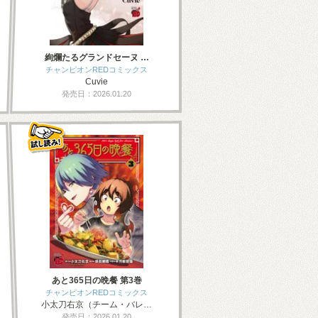
絢爛たるグランドセーヌ …
チャンピオンREDコミックス
Cuvie
発売日：2026.01.20
あと365日の晩餐 第3巻
チャンピオンREDコミックス
小太刀右京（チーム・バレ…
発売日：2026.01.20