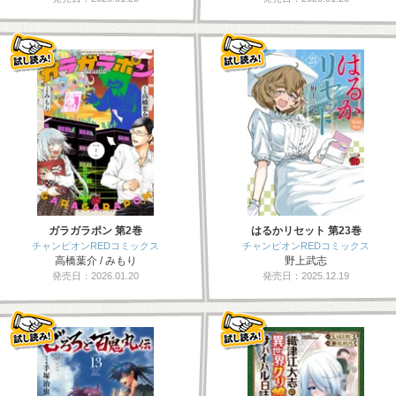
ガラガラポン 第2巻
はるかリセット 第23巻
チャンピオンREDコミックス
チャンピオンREDコミックス
高橋葉介 / みもり
野上武志
発売日：2026.01.20
発売日：2025.12.19