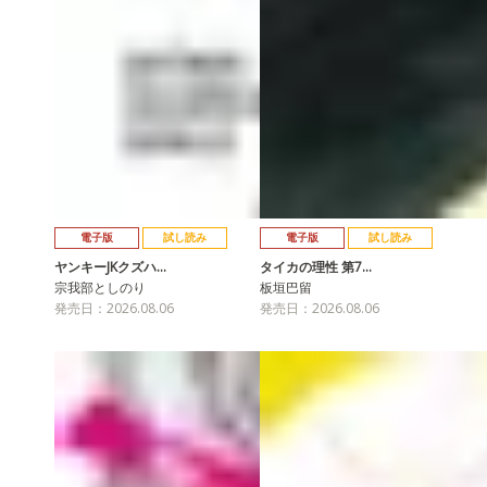
電子版
試し読み
電子版
試し読み
ヤンキーJKクズハ…
タイカの理性 第7…
宗我部としのり
板垣巴留
発売日：2026.08.06
発売日：2026.08.06