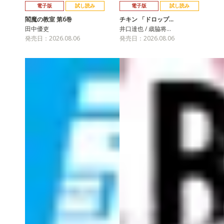
電子版
試し読み
電子版
試し読み
閻魔の教室 第6巻
チキン 「ドロップ…
田中優吏
井口達也 / 歳脇将…
発売日：2026.08.06
発売日：2026.08.06