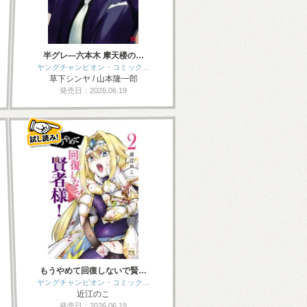
半グレ―六本木 摩天楼の…
ヤングチャンピオン・コミック…
草下シンヤ / 山本隆一郎
発売日：2026.06.19
もうやめて回復しないで賢…
ヤングチャンピオン・コミック…
近江のこ
発売日：2026.06.19