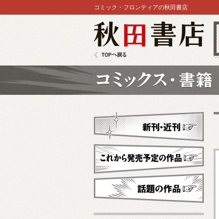
コミック・フロンティアの秋田書店
秋田書店
TOPへ戻る
コミックス
新刊・近刊
これから発売予定
話題の作品