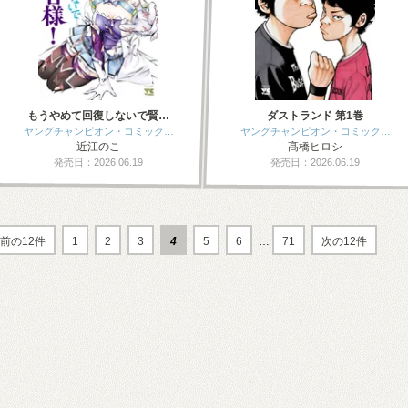
もうやめて回復しないで賢…
ダストランド 第1巻
ヤングチャンピオン・コミック…
ヤングチャンピオン・コミック…
近江のこ
髙橋ヒロシ
発売日：2026.06.19
発売日：2026.06.19
前の12件
1
2
3
4
5
6
…
71
次の12件