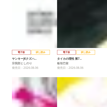
電子版
試し読み
電子版
試し読み
ヤンキーJKクズハ…
タイカの理性 第7…
宗我部としのり
板垣巴留
発売日：2026.08.06
発売日：2026.08.06