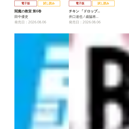
電子版
試し読み
電子版
試し読み
閻魔の教室 第6巻
チキン 「ドロップ…
田中優吏
井口達也 / 歳脇将…
発売日：2026.08.06
発売日：2026.08.06