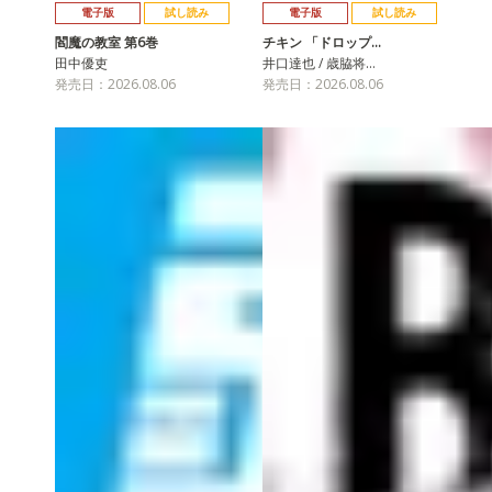
電子版
試し読み
電子版
試し読み
閻魔の教室 第6巻
チキン 「ドロップ…
田中優吏
井口達也 / 歳脇将…
発売日：2026.08.06
発売日：2026.08.06