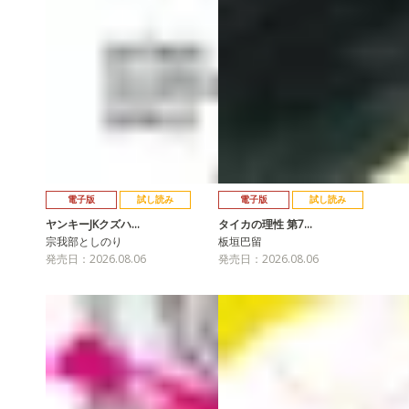
電子版
試し読み
電子版
試し読み
ヤンキーJKクズハ…
タイカの理性 第7…
宗我部としのり
板垣巴留
発売日：2026.08.06
発売日：2026.08.06