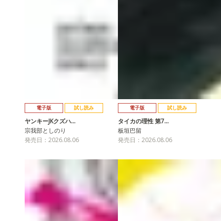
電子版
試し読み
電子版
試し読み
ヤンキーJKクズハ…
タイカの理性 第7…
宗我部としのり
板垣巴留
発売日：2026.08.06
発売日：2026.08.06