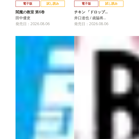
電子版
試し読み
電子版
試し読み
閻魔の教室 第6巻
チキン 「ドロップ…
田中優吏
井口達也 / 歳脇将…
発売日：2026.08.06
発売日：2026.08.06