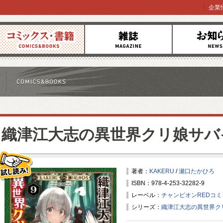
企業
コミックス
雑誌
お知らせ
織津江大志の異世界クリ娘サバ
著者：
KAKERU
/
瀬口たかひろ
ISBN：978-4-253-32282-9
試し読み！
レーベル：
チャンピオンREDコ
シリーズ：
織津江大志の異世界ク