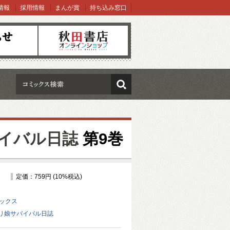
情報
採用情報
まんが賞
持ち込み窓口
オンラインショップ
検索
イバル日誌
第9巻
定価：759円 (10%税込)
ミックス
リ娘サバイバル日誌