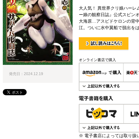
大人気！ 異世界クリ娘ハーレ
ー娘の観察日誌』公式スピン
大海原…アスピドケロンの背
江。ついに水中翼船で脱出を
試し読み！
オンライン書店で購入
発売日：2024.12.19
電子書籍で購入
※ 電子書店によっては取り扱