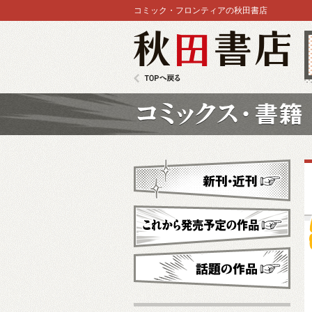
コミック・フロンティアの秋田書店
秋田書店
TOPへ戻る
コミックス
新刊・近刊
これから発売予定
話題の作品