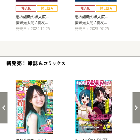
戻る
進む
電子版
試し読み
電子版
試し読み
悪の組織の求人広…
悪の組織の求人広…
優輝光太朗 / 喜友…
優輝光太朗 / 喜友…
発売日：2024.12.25
発売日：2025.07.25
新発売！雑誌&コミックス