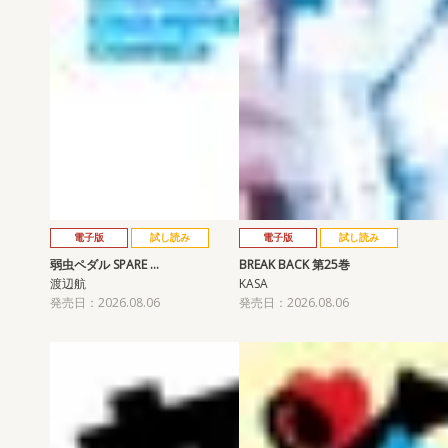
電子版
試し読み
電子版
試し読み
弱虫ペダル SPARE …
BREAK BACK 第25巻
渡辺航
KASA
発売日：2026.08.06
発売日：2026.08.06