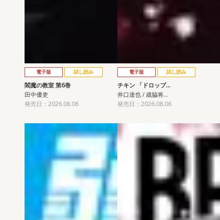
電子版
試し読み
電子版
試し読み
閻魔の教室 第6巻
チキン 「ドロップ…
田中優吏
井口達也 / 歳脇将…
発売日：2026.08.06
発売日：2026.08.06