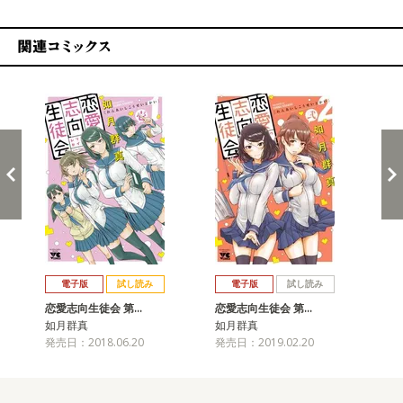
関連コミックス
戻る
進む
電子版
試し読み
電子版
試し読み
恋愛志向生徒会 第…
恋愛志向生徒会 第…
恋
如月群真
如月群真
如
発売日：2018.06.20
発売日：2019.02.20
発売