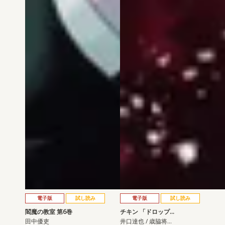
電子版
試し読み
電子版
試し読み
閻魔の教室 第6巻
チキン 「ドロップ…
田中優吏
井口達也 / 歳脇将…