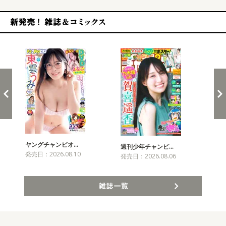
新発売！雑誌&コミックス
ヤングチャンピオ…
チャ
週刊少年チャンピ…
発売日：2026.08.10
発売
発売日：2026.08.06
雑誌一覧