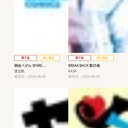
電子版
試し読み
電子版
試し読み
弱虫ペダル SPARE …
BREAK BACK 第25巻
渡辺航
KASA
発売日：2026.08.06
発売日：2026.08.06