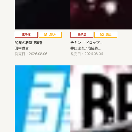
電子版
試し読み
電子版
試し読み
閻魔の教室 第6巻
チキン 「ドロップ…
田中優吏
井口達也 / 歳脇将…
発売日：2026.08.06
発売日：2026.08.06