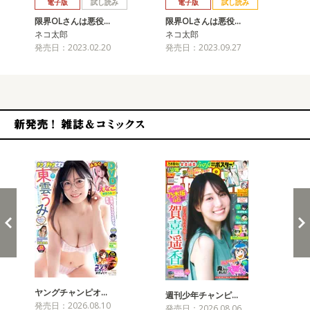
電子版
試し読み
電子版
試し読み
限界OLさんは悪役…
限界OLさんは悪役…
限
ネコ太郎
ネコ太郎
ネ
発売日：2023.02.20
発売日：2023.09.27
発売
新発売！雑誌&コミックス
ヤングチャンピオ…
チャ
週刊少年チャンピ…
発売日：2026.08.10
発売
発売日：2026.08.06