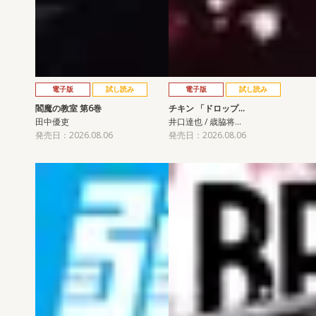
電子版
試し読み
電子版
試し読み
閻魔の教室 第6巻
チキン 「ドロップ…
田中優吏
井口達也 / 歳脇将…
発売日：2026.08.06
発売日：2026.08.06