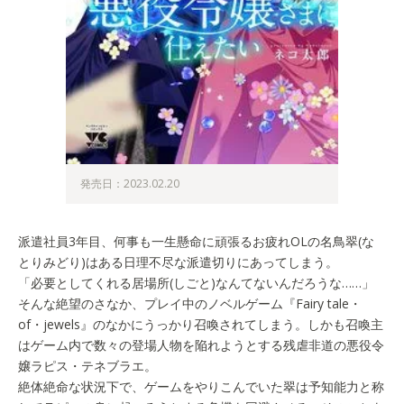
発売日：2023.02.20
派遣社員3年目、何事も一生懸命に頑張るお疲れOLの名鳥翠(な
とりみどり)はある日理不尽な派遣切りにあってしまう。
「必要としてくれる居場所(しごと)なんてないんだろうな……」
そんな絶望のさなか、プレイ中のノベルゲーム『Fairy tale・
of・jewels』のなかにうっかり召喚されてしまう。しかも召喚主
はゲーム内で数々の登場人物を陥れようとする残虐非道の悪役令
嬢ラピス・テネブラエ。
絶体絶命な状況下で、ゲームをやりこんでいた翠は予知能力と称