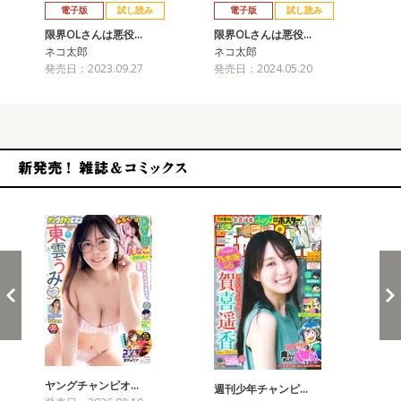
電子版
試し読み
電子版
試し読み
限界OLさんは悪役…
限界OLさんは悪役…
限
ネコ太郎
ネコ太郎
ネ
発売日：2023.09.27
発売日：2024.05.20
発売
新発売！雑誌&コミックス
ヤングチャンピオ…
チャ
週刊少年チャンピ…