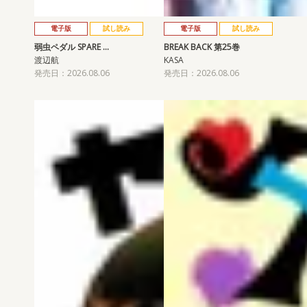
電子版
試し読み
電子版
試し読み
弱虫ペダル SPARE …
BREAK BACK 第25巻
渡辺航
KASA
発売日：2026.08.06
発売日：2026.08.06