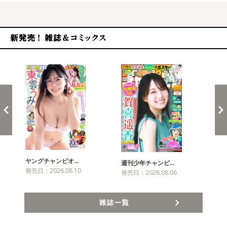
新発売！雑誌&コミックス
ヤングチャンピオ…
チャ
週刊少年チャンピ…
発売日：2026.08.10
発売
発売日：2026.08.06
雑誌一覧