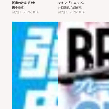
閻魔の教室 第6巻
チキン 「ドロップ…
田中優吏
井口達也 / 歳脇将…
発売日：2026.08.06
発売日：2026.08.06