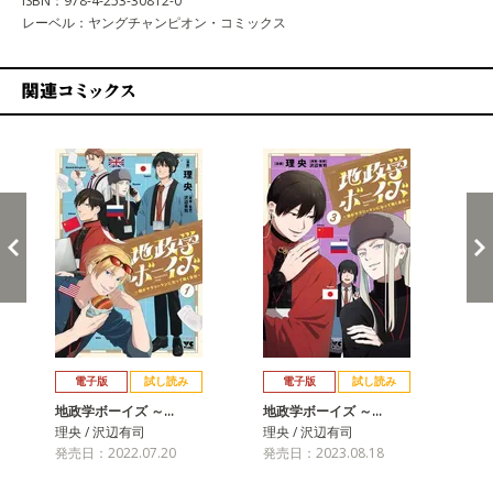
ISBN：978-4-253-30812-0
レーベル：ヤングチャンピオン・コミックス
関連コミックス
戻る
進む
電子版
試し読み
電子版
試し読み
地政学ボーイズ ～…
地政学ボーイズ ～…
地
理央 / 沢辺有司
理央 / 沢辺有司
理央
発売日：2022.07.20
発売日：2023.08.18
発売