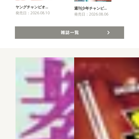
ヤングチャンピオ…
チャ
週刊少年チャンピ…
発売日：2026.08.10
発売
発売日：2026.08.06
雑誌一覧