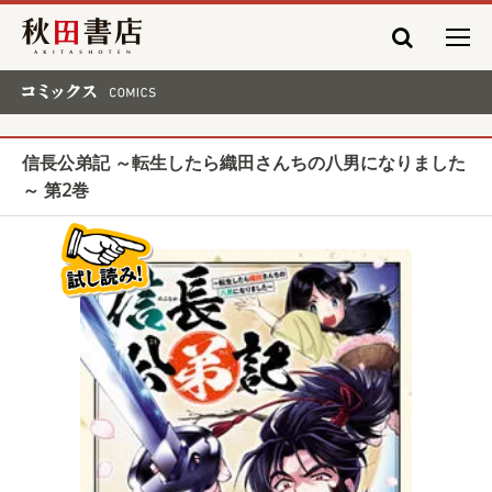
秋田書店
コミックス COMICS
信長公弟記 ～転生したら織田さんちの八男になりました
～ 第2巻