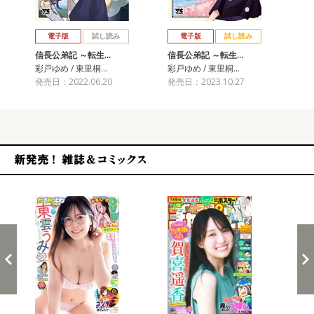
戻る
進む
電子版
試し読み
電子版
試し読み
信長公弟記 ～転生…
信長公弟記 ～転生…
信
彩戸ゆめ / 東里桐…
彩戸ゆめ / 東里桐…
彩戸
発売日：2022.06.20
発売日：2023.10.27
発売
新発売！雑誌&コミックス