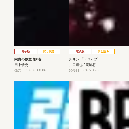
電子版
試し読み
電子版
試し読み
閻魔の教室 第6巻
チキン 「ドロップ…
田中優吏
井口達也 / 歳脇将…
発売日：2026.08.06
発売日：2026.08.06