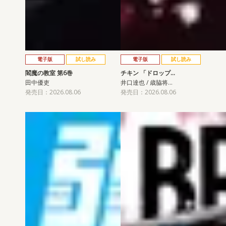
電子版
試し読み
電子版
試し読み
閻魔の教室 第6巻
チキン 「ドロップ…
田中優吏
井口達也 / 歳脇将…
発売日：2026.08.06
発売日：2026.08.06