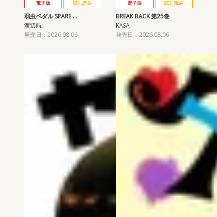
電子版
試し読み
電子版
試し読み
弱虫ペダル SPARE …
BREAK BACK 第25巻
渡辺航
KASA
発売日：2026.08.06
発売日：2026.08.06