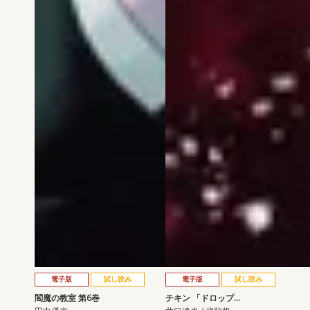
電子版
試し読み
電子版
試し読み
閻魔の教室 第6巻
チキン 「ドロップ…