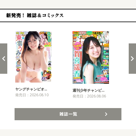
新発売！雑誌&コミックス
ヤングチャンピオ…
チャ
週刊少年チャンピ…
発売日：2026.08.10
発売
発売日：2026.08.06
雑誌一覧