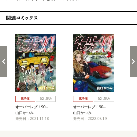
関連コミックス
戻る
進む
電子版
試し読み
電子版
試し読み
オーバーレブ！90…
オーバーレブ！90…
オ
山口かつみ
山口かつみ
山
発売日：2021.11.18
発売日：2022.08.19
発売