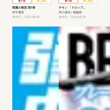
電子版
試し読み
電子版
試し読み
閻魔の教室 第6巻
チキン 「ドロップ…
田中優吏
井口達也 / 歳脇将…
発売日：2026.08.06
発売日：2026.08.06