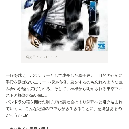
発売日：2021.03.18
一線を越え、バウンサーとして成長した獅子戸と、目的のために
手段を選ばないエリート極道柿根。息をするのも忘れるような読
み合いが繰り広げられる。そして、柿根から明かされる東京フィ
ストと蜂野の深い闇…。
パンドラの箱を開けた獅子戸は裏社会のより深部へと引き込まれ
ていく…。こんな絶望の中でもがき生きることに、意味はあるの
だろうか…!?
オンライン書店で購入