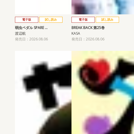
電子版
試し読み
電子版
試し読み
弱虫ペダル SPARE …
BREAK BACK 第25巻
渡辺航
KASA
発売日：2026.08.06
発売日：2026.08.06