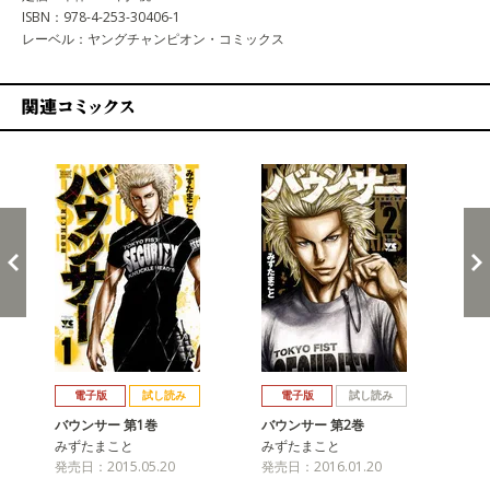
ISBN：978-4-253-30406-1
レーベル：ヤングチャンピオン・コミックス
関連コミックス
戻る
進む
電子版
試し読み
電子版
試し読み
バウンサー 第1巻
バウンサー 第2巻
バ
みずたまこと
みずたまこと
み
発売日：2015.05.20
発売日：2016.01.20
発売