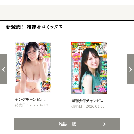
新発売！雑誌&コミックス
ヤングチャンピオ…
チャ
週刊少年チャンピ…
発売日：2026.08.10
発売
発売日：2026.08.06
雑誌一覧