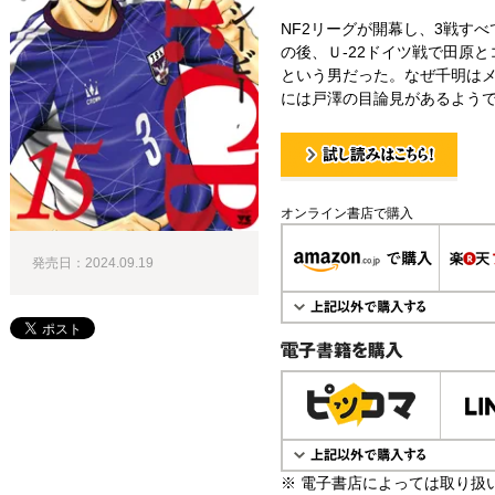
NF2リーグが開幕し、3戦す
の後、Ｕ‐22ドイツ戦で田原
という男だった。なぜ千明はメ
には戸澤の目論見があるよう
試し読み！
オンライン書店で購入
発売日：2024.09.19
電子書籍で購入
※ 電子書店によっては取り扱