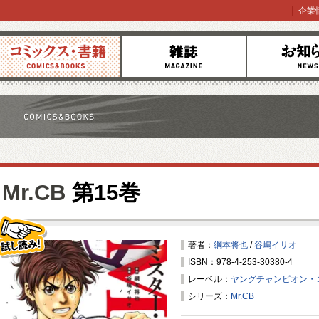
企業
コミックス
雑誌
お知らせ
Mr.CB
第15巻
著者：
綱本将也
/
谷嶋イサオ
ISBN：978-4-253-30380-4
試し読み！
レーベル：
ヤングチャンピオン・
シリーズ：
Mr.CB