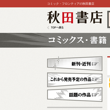
コミック・フロンティアの秋田書店
秋田書店
TOPへ戻る
コミックス
新刊・近刊
これから発売予定
話題の作品