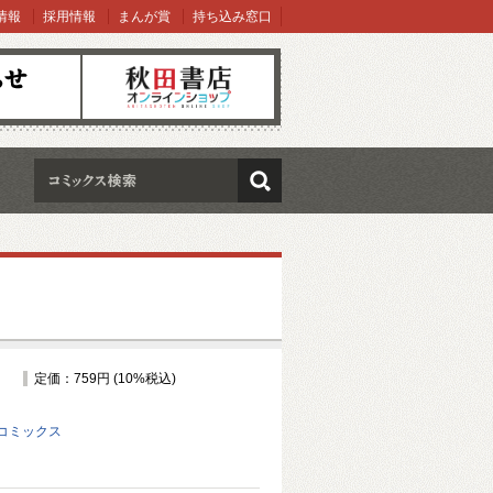
情報
採用情報
まんが賞
持ち込み窓口
オンラインショップ
検索
定価：759円 (10%税込)
コミックス