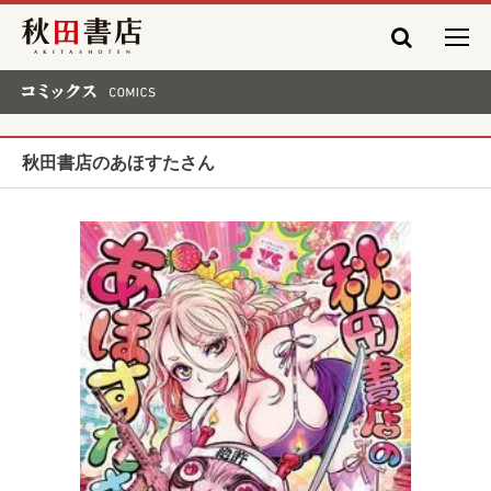
秋田書店
コミックス COMICS
秋田書店のあほすたさん