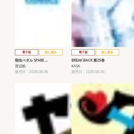
電子版
試し読み
電子版
試し読み
弱虫ペダル SPARE …
BREAK BACK 第25巻
渡辺航
KASA
発売日：2026.08.06
発売日：2026.08.06