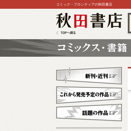
コミック・フロンティアの秋田書店
秋田書店
TOPへ戻る
コミックス
新刊・近刊
これから発売予定
話題の作品