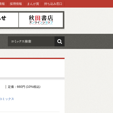
情報
採用情報
まんが賞
持ち込み窓口
オンラインショップ
検索
定価：660円 (10%税込)
コミックス