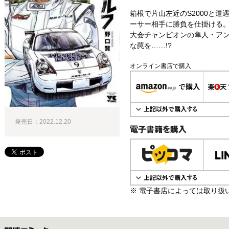
箱根で片山左近のS2000と遭
ーサー相手に勝負を仕掛ける
大会チャンピオンの隼人・ア
な罠を……!?
オンライン書店で購入
発売日：2022.12.20
電子書籍で購入
※ 電子書店によっては取り扱