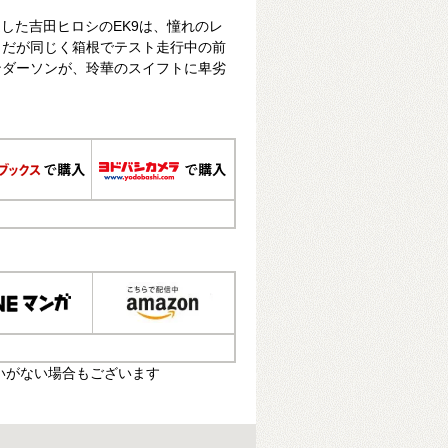
遇した吉田ヒロシのEK9は、憧れのレ
。だが同じく箱根でテスト走行中の前
ンダーソンが、玲華のスイフトに卑劣
いがない場合もございます