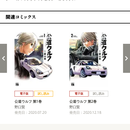
関連コミックス
戻る
進む
電子版
試し読み
電子版
試し読み
公道ウルフ 第1巻
公道ウルフ 第2巻
公
野口賢
野口賢
野
発売日：2020.07.20
発売日：2020.12.18
発売