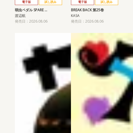
電子版
試し読み
電子版
試し読み
弱虫ペダル SPARE …
BREAK BACK 第25巻
渡辺航
KASA
発売日：2026.08.06
発売日：2026.08.06