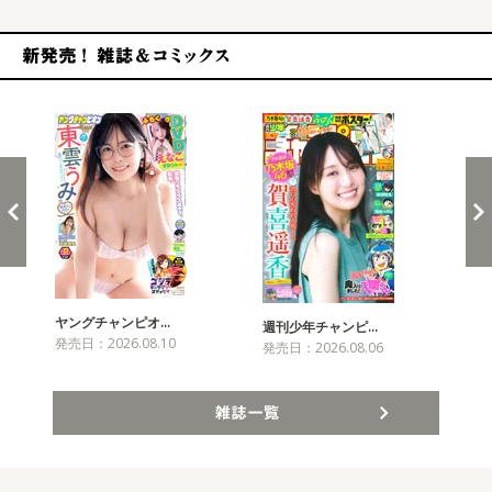
新発売！雑誌&コミックス
ヤングチャンピオ…
チャ
週刊少年チャンピ…
発売日：2026.08.10
発売
発売日：2026.08.06
雑誌一覧