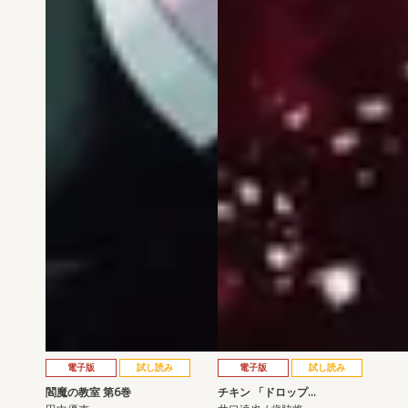
電子版
試し読み
電子版
試し読み
閻魔の教室 第6巻
チキン 「ドロップ…