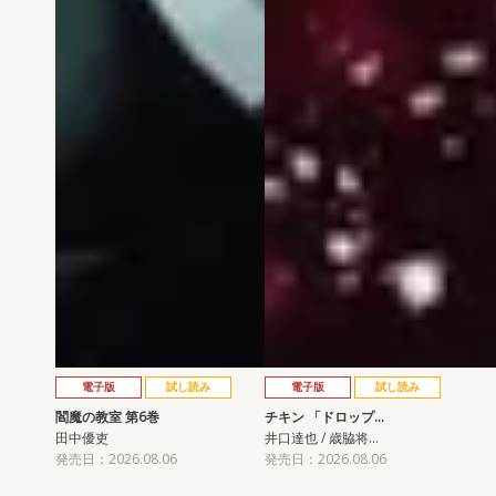
電子版
試し読み
電子版
試し読み
閻魔の教室 第6巻
チキン 「ドロップ…
田中優吏
井口達也 / 歳脇将…
発売日：2026.08.06
発売日：2026.08.06