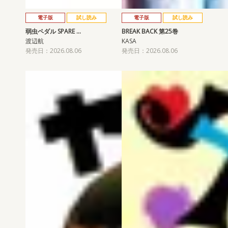
電子版
試し読み
電子版
試し読み
弱虫ペダル SPARE …
BREAK BACK 第25巻
渡辺航
KASA
発売日：2026.08.06
発売日：2026.08.06