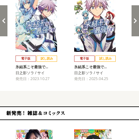
戻る
進む
電子版
試し読み
電子版
試し読み
氷結系こそ最強で…
氷結系こそ最強で…
氷
日之影ソラ / サイ
日之影ソラ / サイ
日之
発売日：2023.10.27
発売日：2025.04.25
発売
新発売！雑誌&コミックス