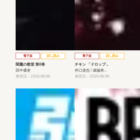
電子版
試し読み
電子版
試し読み
閻魔の教室 第6巻
チキン 「ドロップ…
田中優吏
井口達也 / 歳脇将…
発売日：2026.08.06
発売日：2026.08.06