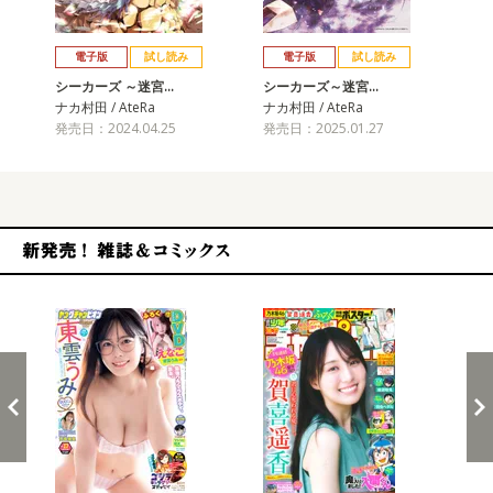
戻る
進む
電子版
試し読み
電子版
試し読み
シーカーズ ～迷宮…
シーカーズ～迷宮…
シ
ナカ村田 / AteRa
ナカ村田 / AteRa
ナカ
発売日：2024.04.25
発売日：2025.01.27
発売
新発売！雑誌&コミックス