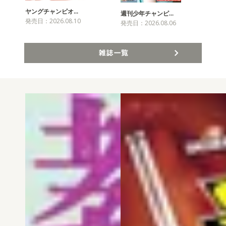
ヤングチャンピオ…
チャ
週刊少年チャンピ…
発売日：2026.08.10
発売
発売日：2026.08.06
雑誌一覧