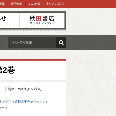
情報
採用情報
まんが賞
持ち込み窓口
オンラインショップ
検索
2巻
定価：759円 (10%税込)
ミックス（週刊少年チャンピオン）
かせて