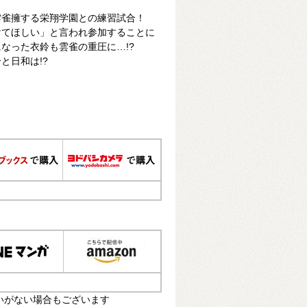
雲雀擁する栄翔学園との練習試合！
けてほしい」と言われ参加することに
なった衣鈴も雲雀の重圧に…!?
と日和は!?
いがない場合もございます