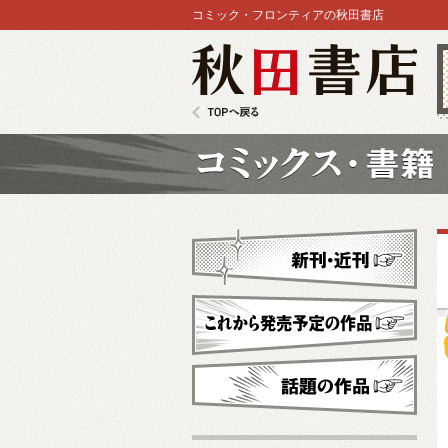
コミック・フロンティアの秋田書店
秋田書店
TOPへ戻る
コミックス
新刊・近刊
これから発売予定
話題の作品