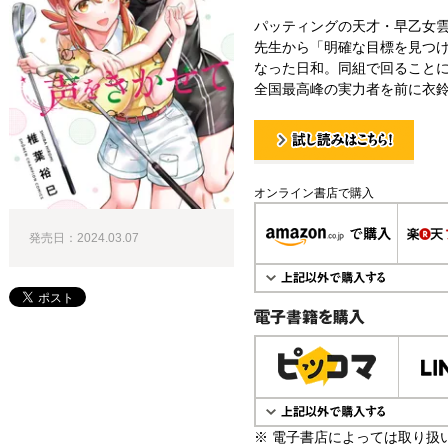
パッティングの天才・早乙女
先生から「明確な目標を見つ
なった日和。同組で回ることに
全国最高峰の実力者を前に衣鈴
試し読み！
オンライン書店で購入
発売日：2024.03.07
電子書籍で購入
※ 電子書店によっては取り扱