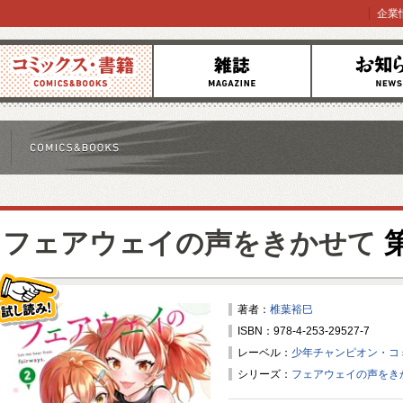
企業
コミックス
雑誌
お知らせ
フェアウェイの声をきかせて
第
著者：
椎葉裕巳
ISBN：978-4-253-29527-7
試し読み！
レーベル：
少年チャンピオン・コ
シリーズ：
フェアウェイの声をき