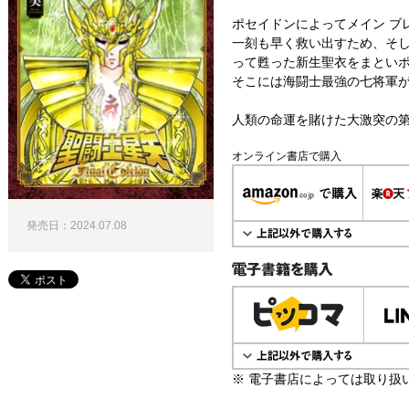
ポセイドンによってメイン ブ
一刻も早く救い出すため、そ
って甦った新生聖衣をまとい
そこには海闘士最強の七将軍
人類の命運を賭けた大激突の第
オンライン書店で購入
発売日：2024.07.08
電子書籍で購入
※ 電子書店によっては取り扱