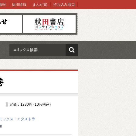
情報
採用情報
まんが賞
持ち込み窓口
オンラインショップ
検索
巻
定価：1280円 (10%税込)
ミックス・エクストラ
on