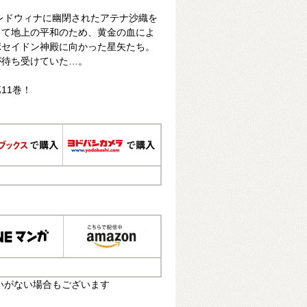
レドウィナに幽閉されたアテナ沙織を
して地上の平和のため、黄金の血によ
ポセイドン神殿に向かった星矢たち。
が待ち受けていた…。
11巻！
いがない場合もございます