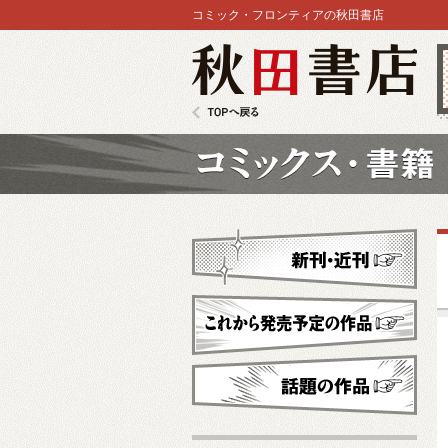
コミック・フロンティアの秋田書店
秋田書店
TOPへ戻る
コミックス
新刊・近刊
これから発売予定
話題の作品