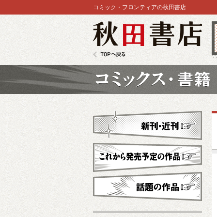
コミック・フロンティアの秋田書店
秋田書店
TOPへ戻る
コミックス
新刊・近刊
これから発売予定
話題の作品