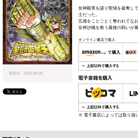
女神殺害を謀り聖域を簒奪し
士だった。
五感をことごとく奪われてな
女神沙織を救う最後の戦いが
オンライン書店で購入
発売日：2023.06.08
電子書籍で購入
※ 電子書店によっては取り扱