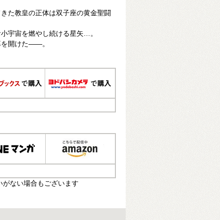
てきた教皇の正体は双子座の黄金聖闘
お小宇宙を燃やし続ける星矢…。
幕を開けた――。
いがない場合もございます