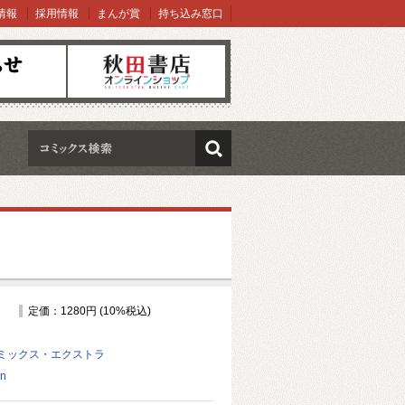
情報
採用情報
まんが賞
持ち込み窓口
オンラインショップ
検索
定価：1280円 (10%税込)
ミックス・エクストラ
on