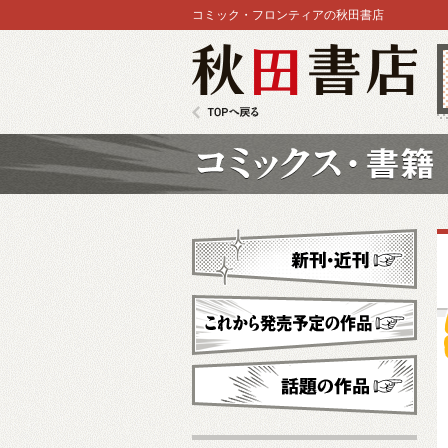
コミック・フロンティアの秋田書店
秋田書店
TOPへ戻る
コミックス
新刊・近刊
これから発売予定
話題の作品