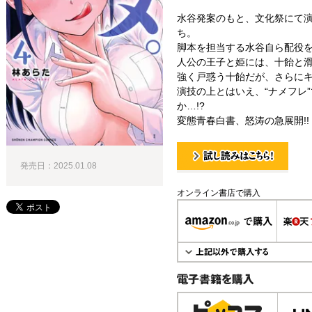
水谷発案のもと、文化祭にて
ち。
脚本を担当する水谷自ら配役
人公の王子と姫には、十飴と
強く戸惑う十飴だが、さらにキ
演技の上とはいえ、“ナメフレ
か…!?
変態青春白書、怒涛の急展開!!
発売日：2025.01.08
試し読み！
オンライン書店で購入
電子書籍で購入