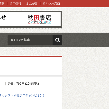
情報
採用情報
まんが賞
持ち込み窓口
オンラインショップ
検索
定価：792円 (10%税込)
ミックス（別冊少年チャンピオン）