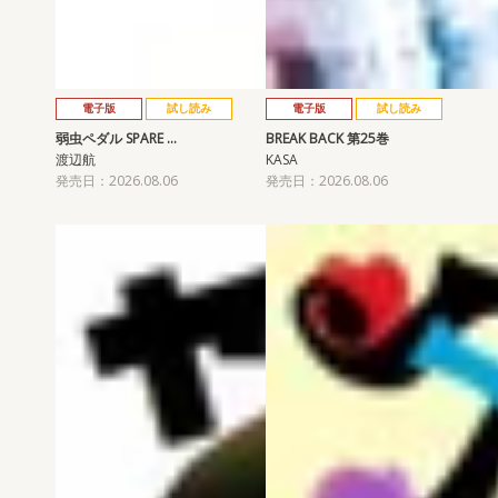
電子版
試し読み
電子版
試し読み
弱虫ペダル SPARE …
BREAK BACK 第25巻
渡辺航
KASA
発売日：2026.08.06
発売日：2026.08.06