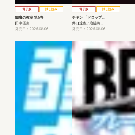
電子版
試し読み
電子版
試し読み
閻魔の教室 第6巻
チキン 「ドロップ…
田中優吏
井口達也 / 歳脇将…
発売日：2026.08.06
発売日：2026.08.06