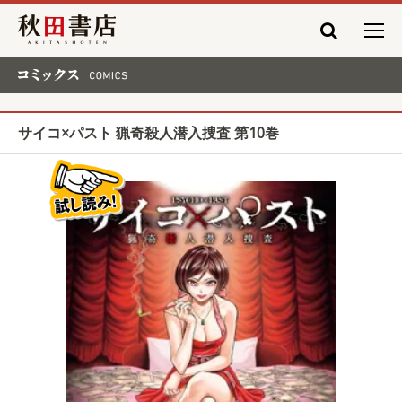
秋田書店
コミックス COMICS
サイコ×パスト 猟奇殺人潜入捜査 第10巻