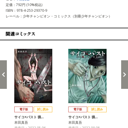
定価：792円 (10%税込)
ISBN：978-4-253-29370-9
レーベル：少年チャンピオン・コミックス（別冊少年チャンピオン）
関連コミックス
戻る
進む
電子版
試し読み
電子版
試し読み
サイコ×パスト 猟…
サイコ×パスト 猟…
サ
本田真吾
本田真吾
本
発売日：2022.05.06
発売日：2022.09.08
発売