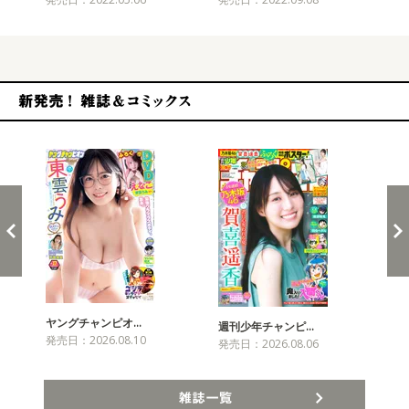
新発売！雑誌&コミックス
ヤングチャンピオ…
チャ
週刊少年チャンピ…
発売日：2026.08.10
発売
発売日：2026.08.06