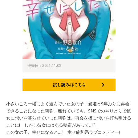
発売日：2021.11.08
試し読みはこちら
小さいころ一緒によく遊んでいた女の子・愛姫と9年ぶりに再会
できることになった耕弥。離れていても、SNSでのやりとりで彼
女に想いを募らせていった耕弥は、再会を機に想いを打ち明ける
ことに! しかし彼女にはある秘密があって…!?
この女の子、幸せになると…? 幸せ飽和系ラブコメディー!