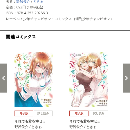
著者：
野呂俊介
/
ときゎ
定価：693円 (10%税込)
ISBN：978-4-253-29286-3
レーベル：少年チャンピオン・コミックス（週刊少年チャンピオン）
関連コミックス
戻る
進む
電子版
試し読み
電子版
試し読み
それでも君を幸せ…
それでも君を幸せ…
野呂俊介 / ときゎ
野呂俊介 / ときゎ