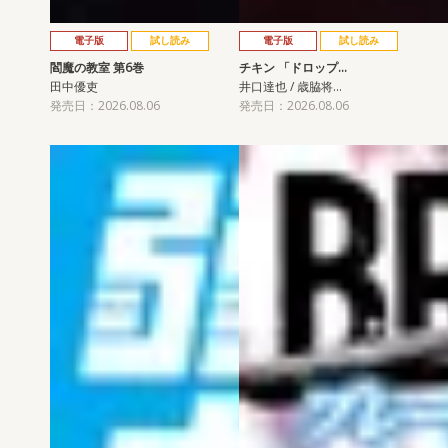
電子版
試し読み
電子版
試し読み
閻魔の教室 第6巻
チキン 「ドロップ…
田中優吏
井口達也 / 歳脇将…
発売日：2026.08.06
発売日：2026.08.06