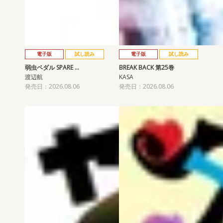
電子版
試し読み
電子版
試し読み
弱虫ペダル SPARE …
BREAK BACK 第25巻
渡辺航
KASA
発売日：2026.08.06
発売日：2026.08.06