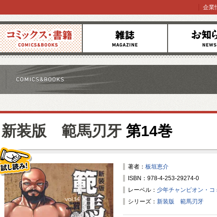
企業
コミックス
雑誌
お知らせ
新装版 範馬刃牙
第14巻
著者：
板垣恵介
ISBN：978-4-253-29274-0
試し読み！
レーベル：
少年チャンピオン・コ
シリーズ：
新装版 範馬刃牙