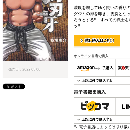
濃度を増してゆく闘いの香り
グジムの扉を叩き、隻腕とな
ろうとする!! すべての戦士
ッ!!
試し読み！
オンライン書店で購入
発売日：2022.05.06
電子書籍で購入
※ 電子書店によっては取り扱