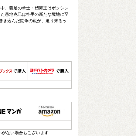
の中、義足の拳士・烈海王はボクシン
った愚地克巳は空手の新たな境地に至
を巻き込んだ闘争の嵐が、迫り来るッ
いがない場合もございます