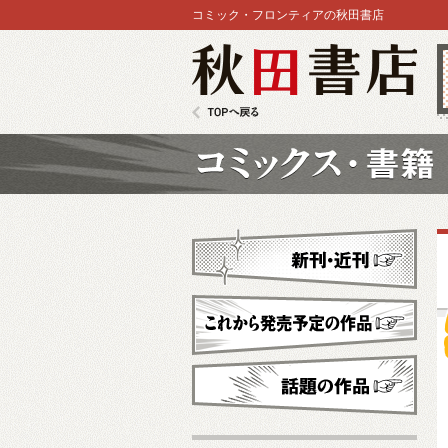
コミック・フロンティアの秋田書店
秋田書店
TOPへ戻る
コミックス
新刊・近刊
これから発売予定
話題の作品