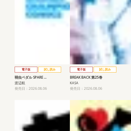
電子版
試し読み
電子版
試し読み
弱虫ペダル SPARE …
BREAK BACK 第25巻
渡辺航
KASA
発売日：2026.08.06
発売日：2026.08.06