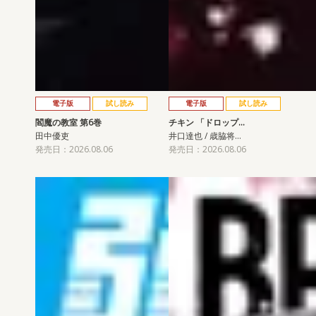
電子版
試し読み
電子版
試し読み
閻魔の教室 第6巻
チキン 「ドロップ…
田中優吏
井口達也 / 歳脇将…
発売日：2026.08.06
発売日：2026.08.06