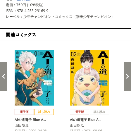
定価：759円 (10%税込)
ISBN：978-4-253-29169-9
レーベル：少年チャンピオン・コミックス（別冊少年チャンピオン）
関連コミックス
戻る
進む
電子版
試し読み
電子版
試し読み
AIの遺電子 Blue A…
AIの遺電子 Blue A…
AI
山田胡瓜
山田胡瓜
山
発売日：2021.04.08
発売日：2021.08.06
発売