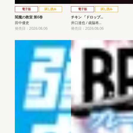
電子版
試し読み
電子版
試し読み
閻魔の教室 第6巻
チキン 「ドロップ…
田中優吏
井口達也 / 歳脇将…
発売日：2026.08.06
発売日：2026.08.06