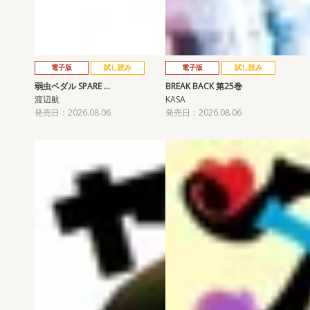
電子版
試し読み
電子版
試し読み
弱虫ペダル SPARE …
BREAK BACK 第25巻
渡辺航
KASA
発売日：2026.08.06
発売日：2026.08.06