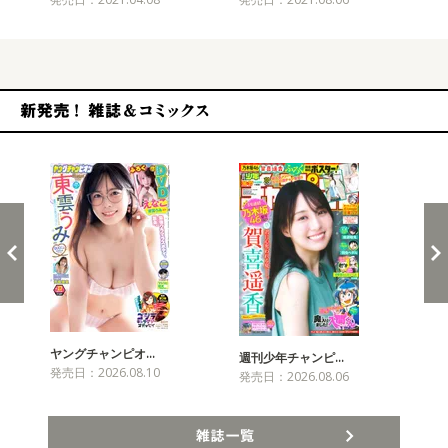
新発売！雑誌&コミックス
ヤングチャンピオ…
チャ
週刊少年チャンピ…
発売日：2026.08.10
発売
発売日：2026.08.06