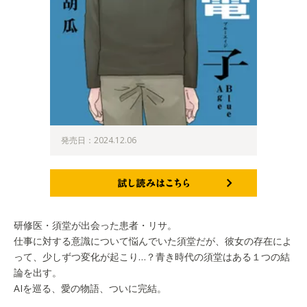
発売日：2024.12.06
試し読みはこちら
研修医・須堂が出会った患者・リサ。
仕事に対する意識について悩んでいた須堂だが、彼女の存在によ
って、少しずつ変化が起こり…？青き時代の須堂はある１つの結
論を出す。
AIを巡る、愛の物語、ついに完結。