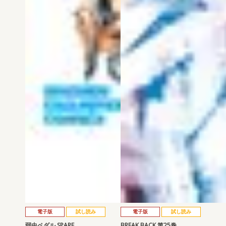
電子版
試し読み
電子版
試し読み
弱虫ペダル SPARE …
BREAK BACK 第25巻