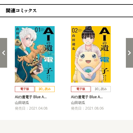
関連コミックス
戻る
進む
電子版
試し読み
電子版
試し読み
AIの遺電子 Blue A…
AIの遺電子 Blue A…
AI
山田胡瓜
山田胡瓜
山
発売日：2021.04.08
発売日：2021.08.06
発売