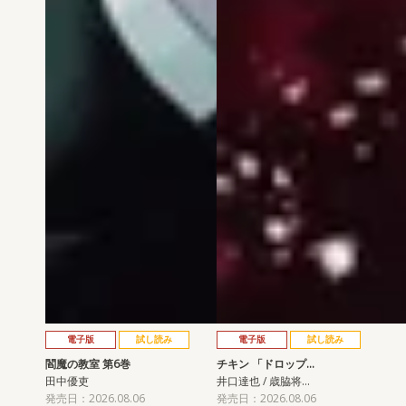
電子版
試し読み
電子版
試し読み
閻魔の教室 第6巻
チキン 「ドロップ…
田中優吏
井口達也 / 歳脇将…
発売日：2026.08.06
発売日：2026.08.06