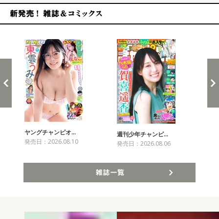
新発売！雑誌&コミックス
ヤングチャンピオ…
チャ
週刊少年チャンピ…
発売日：2026.08.10
発売
発売日：2026.08.06
雑誌一覧