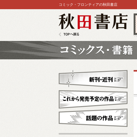
コミック・フロンティアの秋田書店
秋田書店
TOPへ戻る
コミックス
新刊・近刊
これから発売予定
話題の作品