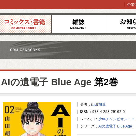
企業
コミックス
雑誌
お知らせ
AIの遺電子 Blue Age
第2巻
著者：
山田胡瓜
ISBN：978-4-253-29162-0
レーベル：
少年チャンピオン・コ
シリーズ：
AIの遺電子 Blue Age