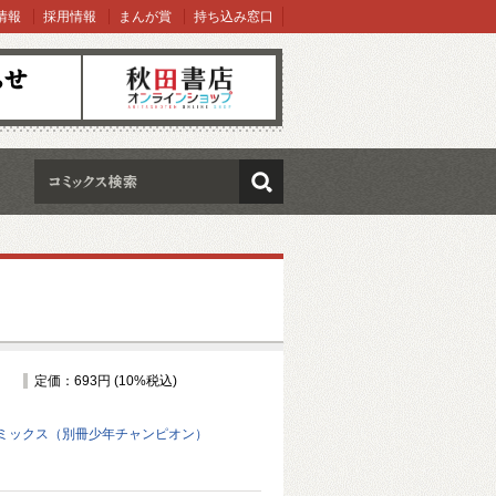
情報
採用情報
まんが賞
持ち込み窓口
オンラインショップ
検索
定価：693円 (10%税込)
ミックス（別冊少年チャンピオン）