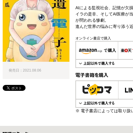
AIによる監視社会、記憶が欠
イラの是非、そしてAI医療が
が問われる惨劇。
進んだ世界の悩みに寄り添う近
オンライン書店で購入
発売日：2021.08.06
電子書籍で購入
※ 電子書店によっては取り扱