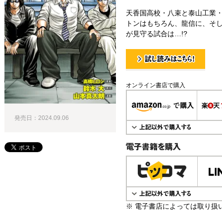
天香国高校・八束と泰山工業・
トンはもちろん、龍信に、そし
が見守る試合は…!?
試し読み！
オンライン書店で購入
発売日：2024.09.06
電子書籍で購入
※ 電子書店によっては取り扱