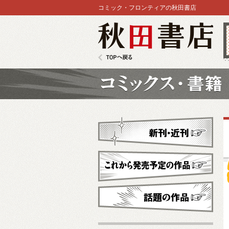
コミック・フロンティアの秋田書店
秋田書店
TOPへ戻る
コミックス
新刊・近刊
これから発売予定
話題の作品