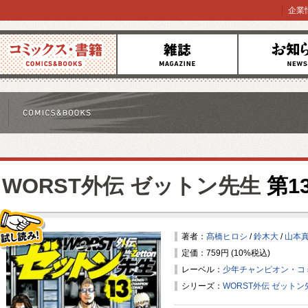
企業
コミックス
雑誌
お知らせ
WORST外伝 ゼットン先生
第1
著者：
髙橋ヒロシ
/
鈴木大
/
山本
定価：759円 (10%税込)
試し読み！
レーベル：
少年チャンピオン・コ
シリーズ：
WORST外伝 ゼットン