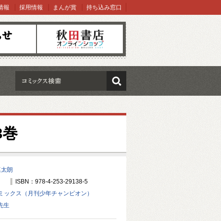
情報
採用情報
まんが賞
持ち込み窓口
オンラインショップ
検索
3巻
真太朗
ISBN：978-4-253-29138-5
ミックス（月刊少年チャンピオン）
先生