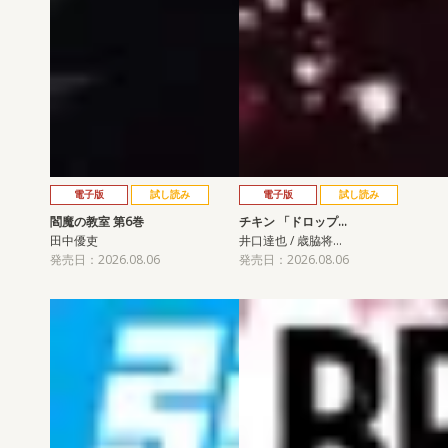
電子版
試し読み
電子版
試し読み
閻魔の教室 第6巻
チキン 「ドロップ…
田中優吏
井口達也 / 歳脇将…
発売日：2026.08.06
発売日：2026.08.06