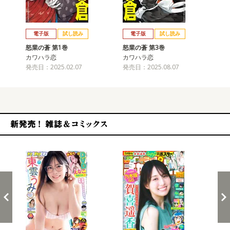
戻る
進む
電子版
試し読み
電子版
試し読み
怒業の蒼 第1巻
怒業の蒼 第3巻
怒
カワハラ恋
カワハラ恋
カ
発売日：2025.02.07
発売日：2025.08.07
発売
新発売！雑誌&コミックス