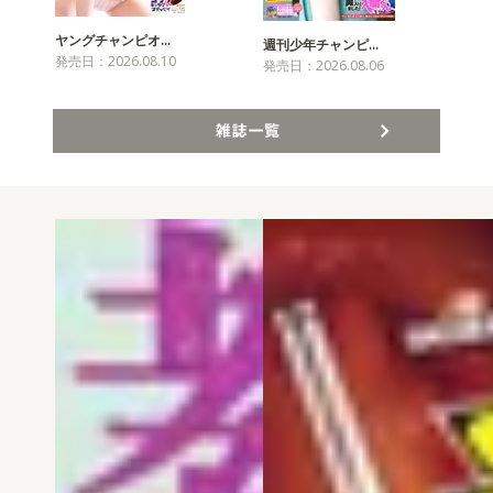
ヤングチャンピオ…
チャ
週刊少年チャンピ…
発売日：2026.08.10
発売
発売日：2026.08.06
雑誌一覧