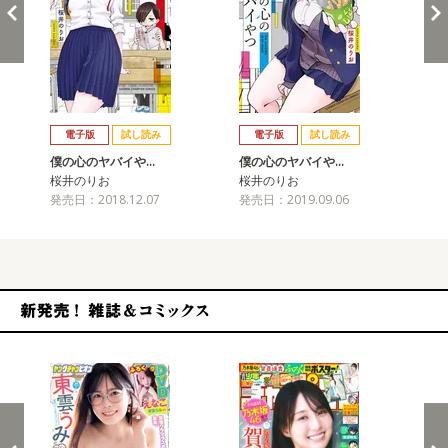
戻る
進む
電子版
試し読み
電子版
試し読み
僕の心のヤバイや…
僕の心のヤバイや…
僕
桜井のりお
桜井のりお
桜
発売日：2018.12.07
発売日：2019.09.06
発売
新発売！雑誌&コミックス