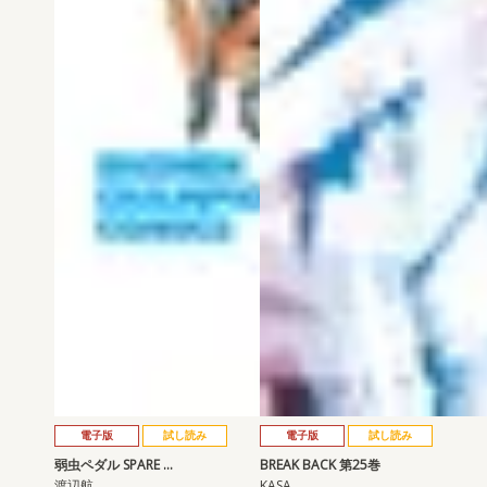
電子版
試し読み
電子版
試し読み
弱虫ペダル SPARE …
BREAK BACK 第25巻
渡辺航
KASA