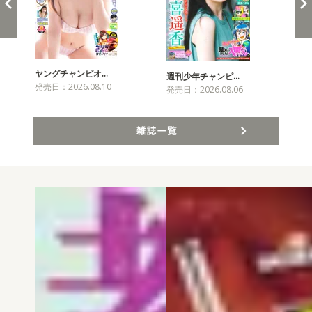
ヤングチャンピオ…
チャ
週刊少年チャンピ…
発売日：2026.08.10
発売
発売日：2026.08.06
雑誌一覧