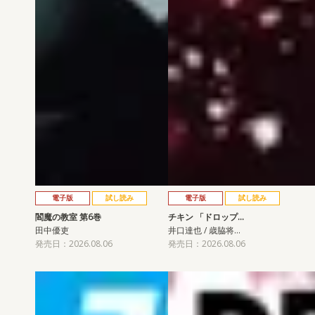
電子版
試し読み
電子版
試し読み
閻魔の教室 第6巻
チキン 「ドロップ…
田中優吏
井口達也 / 歳脇将…
発売日：2026.08.06
発売日：2026.08.06