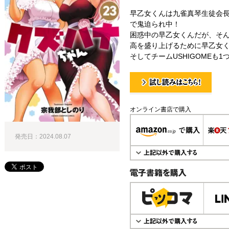
早乙女くんは九雀真琴生徒会
で鬼迫られ中！
困惑中の早乙女くんだが、そ
高を盛り上げるために早乙女
そしてチームUSHIGOMEも
試し読み！
オンライン書店で購入
発売日：2024.08.07
電子書籍で購入