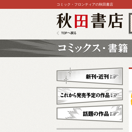
コミック・フロンティアの秋田書店
秋田書店
TOPへ戻る
コミックス
新刊・近刊
これから発売予定
話題の作品