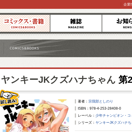
企業
コミックス
雑誌
お知らせ
ヤンキーJKクズハナちゃん
第2
著者：
宗我部としのり
ISBN：978-4-253-28408-0
試し読み！
レーベル：
少年チャンピオン・コ
シリーズ：
ヤンキーJKクズハナち