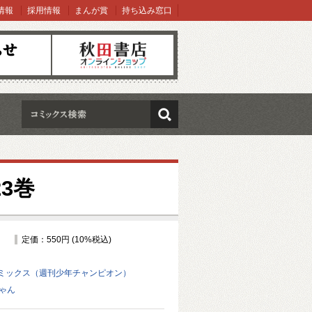
情報
採用情報
まんが賞
持ち込み窓口
オンラインショップ
検索
3巻
定価：550円 (10%税込)
ミックス（週刊少年チャンピオン）
ゃん