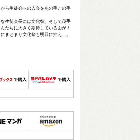
長から生徒会への入会をあの手この手
んな生徒会長には文化祭、そして茂手
くんたちに大きく期待している面が！
1つにまとまり文化祭も明日に控え…。