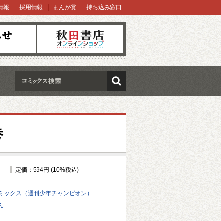
情報
採用情報
まんが賞
持ち込み窓口
オンラインショップ
検索
巻
定価：594円 (10%税込)
ミックス（週刊少年チャンピオン）
ん