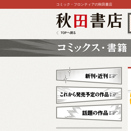
コミック・フロンティアの秋田書店
秋田書店
TOPへ戻る
コミックス
新刊・近刊
これから発売予定
話題の作品