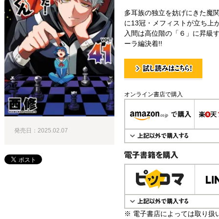
多耳族の独立を妨げにきた魔関
に13冠・メフィストが立ち上が
入間は高位階の「６」に昇級す
ーラ編決着!!
試し読み！
オンライン書店で購入
発売日：2025.02.07
電子書籍で購入
※ 電子書店によっては取り扱