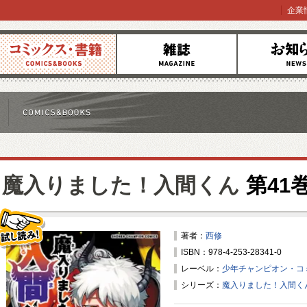
企業
コミックス
雑誌
お知らせ
魔入りました！入間くん
第41
著者：
西修
ISBN：978-4-253-28341-0
試し読み！
レーベル：
少年チャンピオン・コ
シリーズ：
魔入りました！入間く