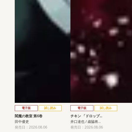
電子版
試し読み
電子版
試し読み
閻魔の教室 第6巻
チキン 「ドロップ…
田中優吏
井口達也 / 歳脇将…
発売日：2026.08.06
発売日：2026.08.06