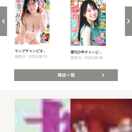
ヤングチャンピオ…
チャ
週刊少年チャンピ…
発売日：2026.08.10
発売
発売日：2026.08.06
雑誌一覧