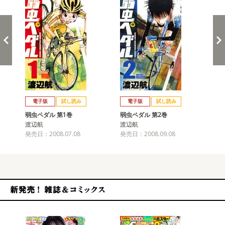
戻る
進む
電子版
試し読み
電子版
試し読み
弱虫ペダル 第1巻
弱虫ペダル 第2巻
弱
渡辺航
渡辺航
渡
発売日：2008.07.08
発売日：2008.09.08
発売
新発売！雑誌&コミックス