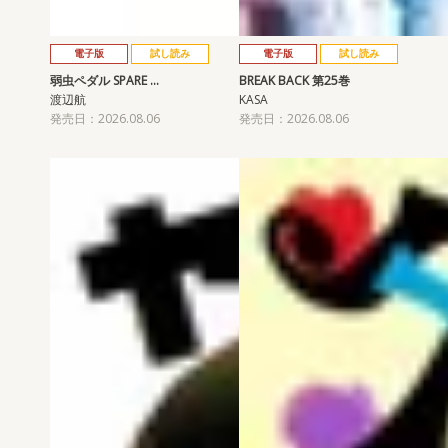
電子版
試し読み
電子版
試し読み
弱虫ペダル SPARE …
BREAK BACK 第25巻
渡辺航
KASA
発売日：2026.08.06
発売日：2026.08.06