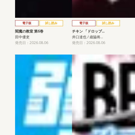
電子版
試し読み
電子版
試し読み
閻魔の教室 第6巻
チキン 「ドロップ…
田中優吏
井口達也 / 歳脇将…
発売日：2026.08.06
発売日：2026.08.06