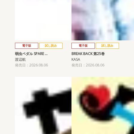
電子版
試し読み
電子版
試し読み
弱虫ペダル SPARE …
BREAK BACK 第25巻
渡辺航
KASA
発売日：2026.08.06
発売日：2026.08.06