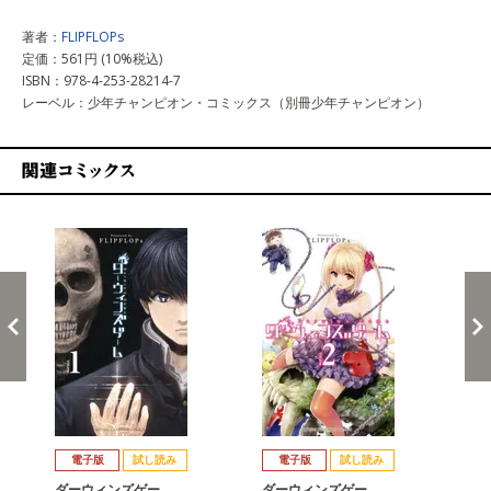
著者：
FLIPFLOPs
定価：561円 (10%税込)
ISBN：978-4-253-28214-7
レーベル：少年チャンピオン・コミックス（別冊少年チャンピオン）
関連コミックス
戻る
進む
電子版
試し読み
電子版
試し読み
ダーウィンズゲー…
ダーウィンズゲー…
ダ